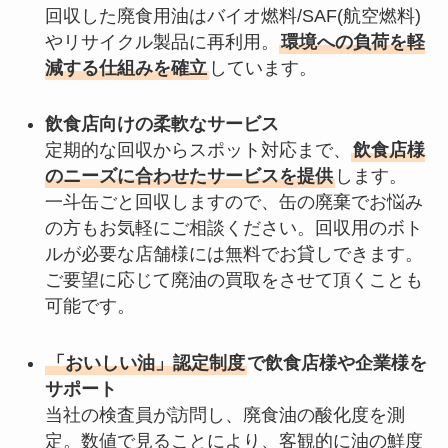
回収した廃食用油はバイオ燃料/SAF(航空燃料)
やリサイクル製品に再利用。
環境への負荷を軽
減する仕組みを確立
しています。
飲食店向けの柔軟なサービス
定期的な回収からスポット対応まで、
飲食店様
のニーズに合わせたサービスを提供
します。
一斗缶ごと回収しますので、缶の廃棄でお悩み
の方もお気軽にご相談ください。回収用のボト
ルが必要な店舗様には無料でお貸しできます。
ご要望に応じて廃油の買取をさせて頂くことも
可能です。
「おいしい油」認定制度
で飲食店様や企業様を
サポート
当社の検査員が訪問し、廃食油の酸化度を測
定。数値で見ることにより、客観的に油の鮮度