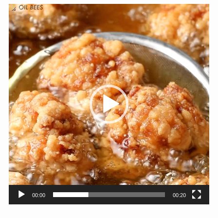
動
画
プ
レ
ー
ヤ
ー
00:00
00:20