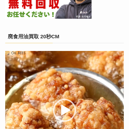
廃食用油買取 20秒CM
動
画
プ
レ
ー
ヤ
ー