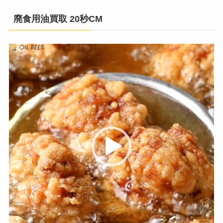
廃食用油買取 20秒CM
動
画
プ
レ
ー
ヤ
ー