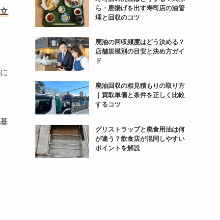
ら・唐揚げを出す寿司店の油管
立
理と回収のコツ
廃油の回収頻度はどう決める？
店舗規模別の目安と決め方ガイ
ド
に
廃油回収の相見積もりの取り方
｜買取単価と条件を正しく比較
するコツ
基
グリストラップと廃食用油は何
が違う？飲食店が混同しやすい
ポイントを解説