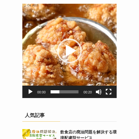
動
画
プ
レ
ー
ヤ
ー
00:00
00:20
人気記事
飲食店の廃油問題を解決する環
境配慮型サービス