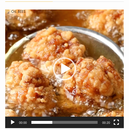
動
画
プ
レ
ー
ヤ
ー
00:00
00:20