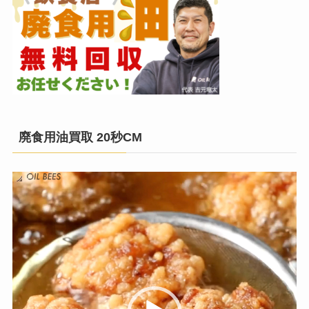
廃食用油買取 20秒CM
動
画
プ
レ
ー
ヤ
ー