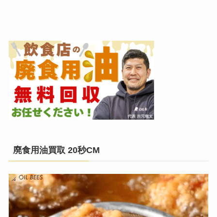
廃食用油買取 20秒CM
動
画
プ
レ