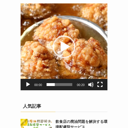
動
画
プ
レ
ー
ヤ
ー
00:00
00:20
人気記事
飲食店の廃油問題を解決する環
境配慮型サービス