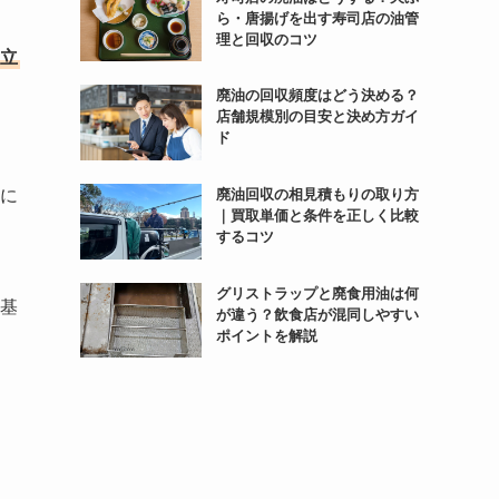
ら・唐揚げを出す寿司店の油管
理と回収のコツ
立
廃油の回収頻度はどう決める？
店舗規模別の目安と決め方ガイ
ド
に
廃油回収の相見積もりの取り方
｜買取単価と条件を正しく比較
するコツ
グリストラップと廃食用油は何
基
が違う？飲食店が混同しやすい
ポイントを解説