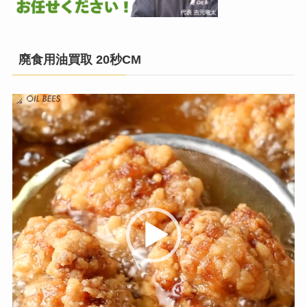
廃食用油買取 20秒CM
動
画
プ
レ
ー
ヤ
ー