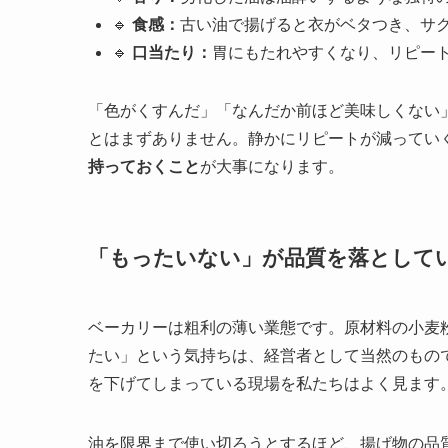
🔹
食感：
古い油で揚げると衣がベタつき、サ
🔹
口当たり：
胃にもたれやすくなり、リピー
「色がくすんだ」「なんだか前ほど美味しくない
とはまずありません。静かにリピートが減ってい
持っておくこと
が大事になります。
「もったいない」が品質を落として
ベーカリーは粗利の薄い業態です。原材料の小麦
たい」という気持ちは、経営者として当然のもの
を下げてしまっている現場を私たちはよく見ます
油を限界まで使い切ろうとするほど、揚げ物の品