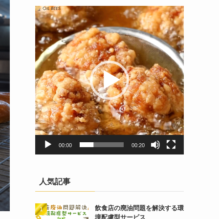
動
画
プ
レ
ー
ヤ
ー
00:00
00:20
人気記事
飲食店の廃油問題を解決する環
境配慮型サービス