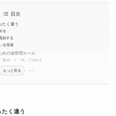
目次
ったく違う
める
直結する
いる現場
ための油管理ルール
「数値」と「色」で決める
もっと見る
ったく違う