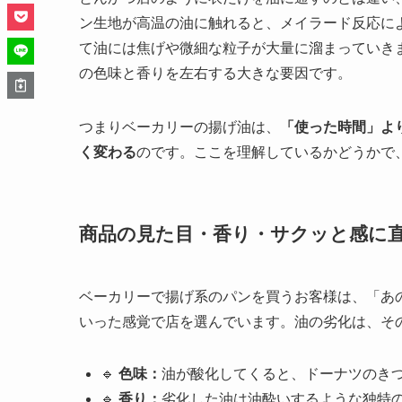
ン生地が高温の油に触れると、メイラード反応に
て油には焦げや微細な粒子が大量に溜まっていき
の色味と香りを左右する大きな要因です。
つまりベーカリーの揚げ油は、
「使った時間」よ
く変わる
のです。ここを理解しているかどうかで
商品の見た目・香り・サクッと感に
ベーカリーで揚げ系のパンを買うお客様は、「あ
いった感覚で店を選んでいます。油の劣化は、そ
🔹
色味：
油が酸化してくると、ドーナツのき
🔹
香り：
劣化した油は油酔いするような独特