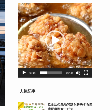
動
画
プ
レ
ー
ヤ
ー
00:00
00:20
人気記事
飲食店の廃油問題を解決する環
境配慮型サービス