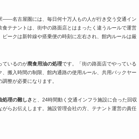
駅——名古屋圏には、毎日何十万人もの人が行き交う交通イン
飲食テナントは、街中の路面店とはまったく違うルールで運営
、ピークは新幹線や搭乗便の時刻に左右され、館内ルールは厳
っているのが
廃食用油の処理
です。「街の路面店でやっている
ク、搬入時間の制限、館内通路の使用ルール、共用バックヤー
の調整が必要になります。
油処理の難しさ
と、24時間動く交通インフラ施設に合った回収
ながらお伝えします。施設管理会社の方、テナント運営の責任