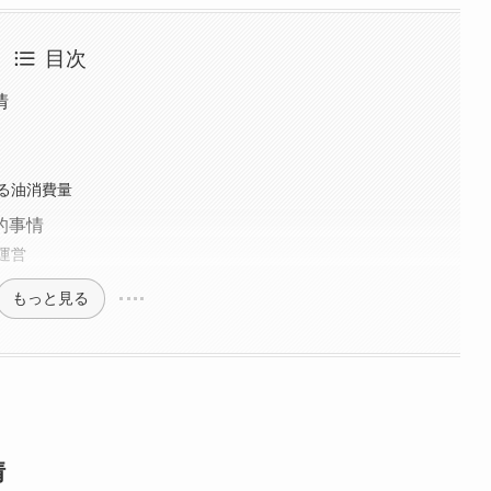
目次
情
る油消費量
的事情
運営
もっと見る
情