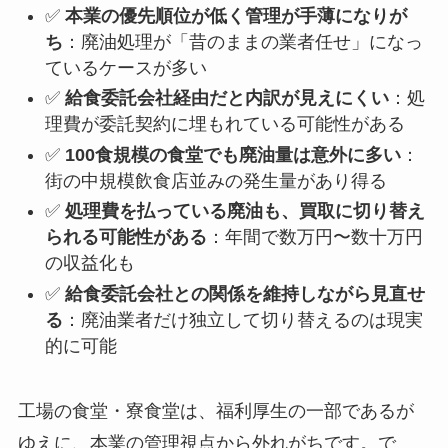
✅
本業の優先順位が低く管理が手薄になりが
ち
：廃油処理が「昔のままの業者任せ」になっ
ているケースが多い
✅
給食委託会社経由だと内訳が見えにくい
：処
理費が委託契約に埋もれている可能性がある
✅
100食規模の食堂でも廃油量は意外に多い
：
街の中規模飲食店並みの発生量があり得る
✅
処理費を払っている廃油も、買取に切り替え
られる可能性がある
：年間で数万円〜数十万円
の収益化も
✅
給食委託会社との関係を維持しながら見直せ
る
：廃油業者だけ独立して切り替えるのは現実
的に可能
工場の食堂・寮食堂は、福利厚生の一部であるが
ゆえに、本業の管理視点から外れがちです。で