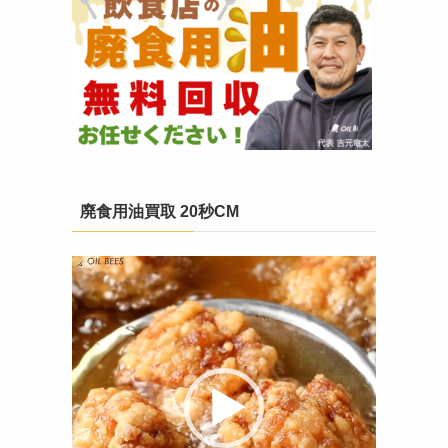
廃食用油買取 20秒CM
動
画
プ
レ
ー
ヤ
ー