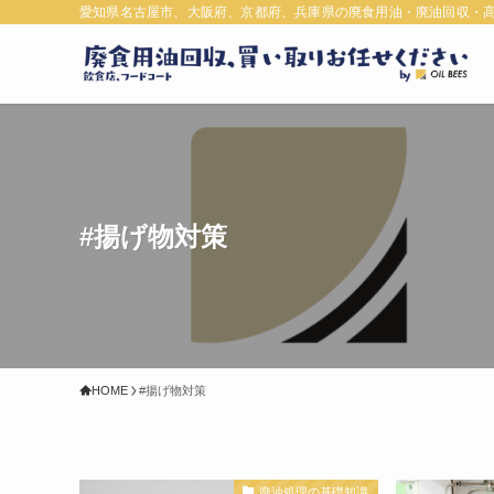
愛知県名古屋市、大阪府、京都府、兵庫県の廃食用油・廃油回収・
#揚げ物対策
HOME
#揚げ物対策
廃油処理の基礎知識