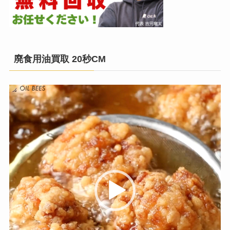
廃食用油買取 20秒CM
動
画
プ
レ
ー
ヤ
ー