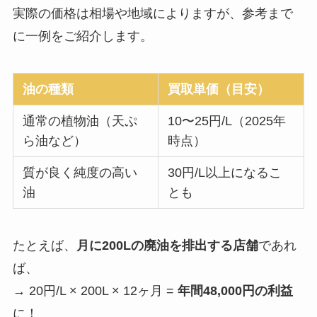
実際の価格は相場や地域によりますが、参考まで
に一例をご紹介します。
油の種類
買取単価（目安）
通常の植物油（天ぷ
10〜25円/L（2025年
ら油など）
時点）
質が良く純度の高い
30円/L以上になるこ
油
とも
たとえば、
月に200Lの廃油を排出する店舗
であれ
ば、
→ 20円/L × 200L × 12ヶ月 =
年間48,000円の利益
に！