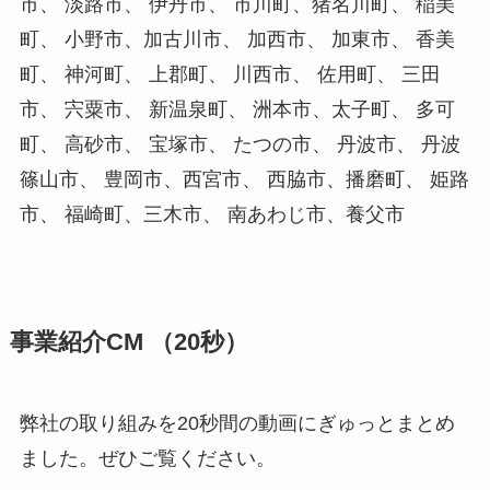
市、 淡路市、 伊丹市、 市川町、猪名川町、 稲美
町、 小野市、加古川市、 加西市、 加東市、 香美
町、 神河町、 上郡町、 川西市、 佐用町、 三田
市、 宍粟市、 新温泉町、 洲本市、太子町、 多可
町、 高砂市、 宝塚市、 たつの市、 丹波市、 丹波
篠山市、 豊岡市、西宮市、 西脇市、播磨町、 姫路
市、 福崎町、三木市、 南あわじ市、養父市
事業紹介CM （20秒）
弊社の取り組みを20秒間の動画にぎゅっとまとめ
ました。ぜひご覧ください。