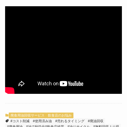
廃食用油回収サービス
飲食店のお悩み
#コスト削減
#使用済み油
#売れるタイミング
#廃油回収
#廃食用油
#油で利益化#飲食店経営
#油リサイクル
#無料回収より得