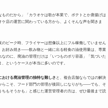
なものだから」「カラオケは歌が本業で、ポテトとか唐揚げは
オケ店の運営に関わっている方から、よくそんな声を聞きま
夜のピーク時、フライヤーは想像以上にフル稼働していません
、お好み焼き——飲み物と一緒に出る軽食の油使用量は、専業
れなのに、廃油の管理だけは「いつものポリ容器」「気づいた
ま、というケースが本当に多いのです。
における廃油管理の独特な難しさ
と、複合店舗ならではの解決
からこそ、フード部門の管理が後回しになりがち——でも、そ
うちもそうかも」と感じた運営管理者の方は、ぜひ最後まで読