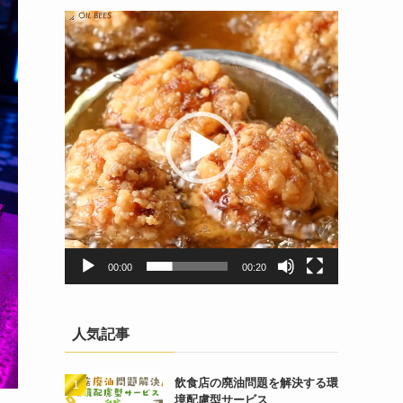
動
画
プ
レ
ー
ヤ
ー
00:00
00:20
人気記事
飲食店の廃油問題を解決する環
境配慮型サービス