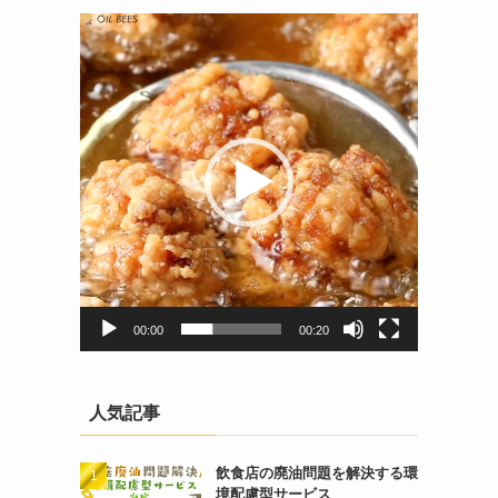
動
画
プ
レ
ー
ヤ
ー
00:00
00:20
人気記事
飲食店の廃油問題を解決する環
境配慮型サービス