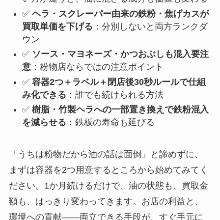
✅
ヘラ・スクレーパー由来の鉄粉・焦げカスが
買取単価を下げる
：分別しないと両方ランクダ
ウン
✅
ソース・マヨネーズ・かつおぶしも混入要注
意
：粉物店ならではの注意ポイント
✅
容器2つ＋ラベル＋閉店後30秒ルールで仕組
み化できる
：誰でも続けられる方法
✅
樹脂・竹製ヘラへの一部置き換えで鉄粉混入
を減らせる
：鉄板の寿命も延びる
「うちは粉物だから油の話は面倒」と諦めずに、
まずは容器を2つ用意するところから始めてみてく
ださい。1か月続けるだけで、油の状態も、買取金
額も、はっきり変わってきます。お店の利益と、
環境への貢献——両立できる手段が、すぐ手元に