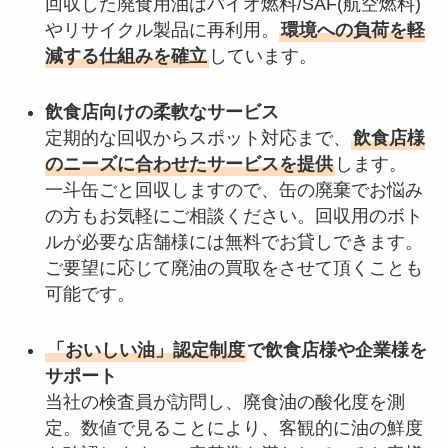
回収した廃食用油はバイオ燃料/SAF(航空燃料)
やリサイクル製品に再利用。
環境への負荷を軽
減する仕組みを確立
しています。
飲食店向けの柔軟なサービス
定期的な回収からスポット対応まで、
飲食店様
のニーズに合わせたサービスを提供
します。
一斗缶ごと回収しますので、缶の廃棄でお悩み
の方もお気軽にご相談ください。回収用のボト
ルが必要な店舗様には無料でお貸しできます。
ご要望に応じて廃油の買取をさせて頂くことも
可能です。
「おいしい油」認定制度
で飲食店様や企業様を
サポート
当社の検査員が訪問し、廃食油の酸化度を測
定。数値で見ることにより、客観的に油の鮮度