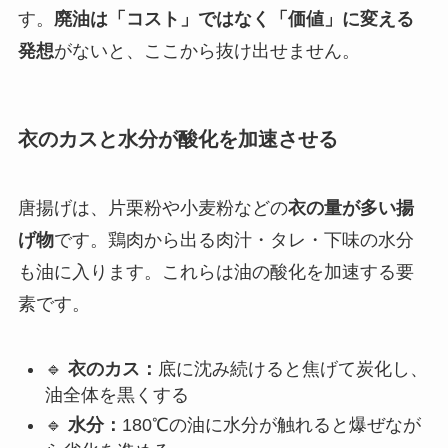
す。
廃油は「コスト」ではなく「価値」に変える
発想
がないと、ここから抜け出せません。
衣のカスと水分が酸化を加速させる
唐揚げは、片栗粉や小麦粉などの
衣の量が多い揚
げ物
です。鶏肉から出る肉汁・タレ・下味の水分
も油に入ります。これらは油の酸化を加速する要
素です。
🔹
衣のカス：
底に沈み続けると焦げて炭化し、
油全体を黒くする
🔹
水分：
180℃の油に水分が触れると爆ぜなが