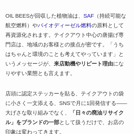
OIL BEESが回収した植物油は、
SAF
（持続可能な
航空燃料）や
バイオディーゼル燃料
の原料として
再資源化されます。テイクアウト中心の唐揚げ専
門店は、地域のお客様との接点が密です。「うち
はちゃんと環境のことも考えてやっています」と
いうメッセージが、
来店動機やリピート理由
にな
りやすい業態とも言えます。
店頭に認定ステッカーを貼る、テイクアウトの袋
に小さく一文添える、SNSで月に1回発信する——
大げさな取り組みでなく、
「日々の廃油リサイク
ル」をブランドの一部
として扱うだけで、お店の
印象は変わってきます。